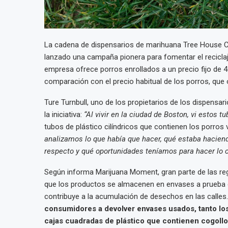
La cadena de dispensarios de marihuana Tree House Cr
lanzado una campaña pionera para fomentar el reciclaj
empresa ofrece porros enrollados a un precio fijo de 4
comparación con el precio habitual de los porros, que 
Ture Turnbull, uno de los propietarios de los dispensa
la iniciativa:
“Al vivir en la ciudad de Boston, vi estos t
tubos de plástico cilíndricos que contienen los porros
analizamos lo que había que hacer, qué estaba haciendo
respecto y qué oportunidades teníamos para hacer lo c
Según informa Marijuana Moment, gran parte de las reg
que los productos se almacenen en envases a prueba d
contribuye a la acumulación de desechos en las calles.
consumidores a devolver envases usados, tanto los
cajas cuadradas de plástico que contienen cogoll