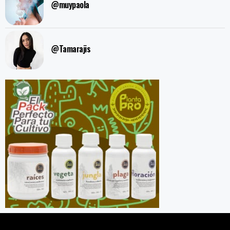
@muypaola
@Tamarajis