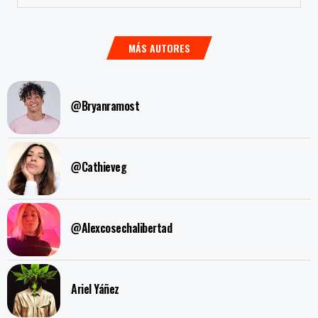
MÁS AUTORES
@Bryanramost
@Cathieveg
@Alexcosechalibertad
Ariel Yáñez