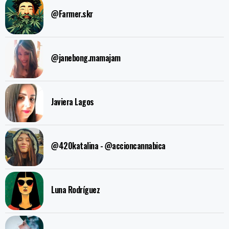
@Farmer.skr
@janebong.mamajam
Javiera Lagos
@420katalina - @accioncannabica
Luna Rodríguez