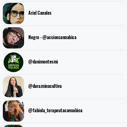
Ariel Canales
Negro - @accioncannabica
@danimontesmi
@durazninacultiva
@fabiola_terapeutacannabica