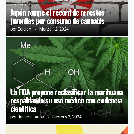
Internacional
Japón rompe el récord de arrestos
juveniles por consumo de cannabis
por
Edición
Marzo 12, 2024
La FDA propone reclasificar la marihuana
respaldando su uso médico con evidencia
científica
por
Javiera Lagos
Febrero 2, 2024